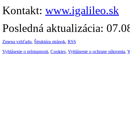
Kontakt:
www.igalileo.sk
Posledná aktualizácia: 07.
Zmena vzhľadu
,
Štruktúra stránok
,
RSS
Vyhlásenie o prístupnosti
,
Cookies
,
Vyhlásenie o ochrane súkromia
,
W