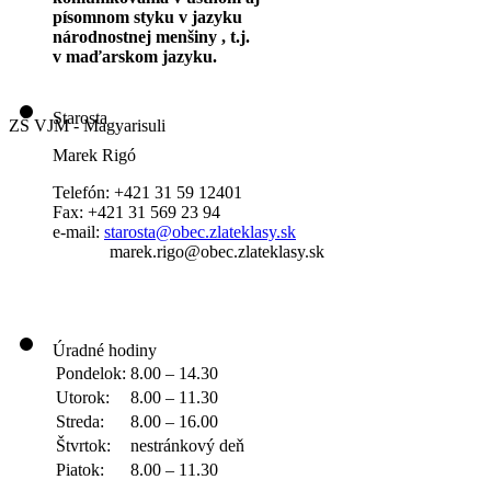
písomnom styku v jazyku
národnostnej menšiny , t.j.
v maďarskom jazyku.
Starosta
ZŠ VJM - Magyarisuli
Marek Rigó
Telefón: +421 31 59 12401
Fax: +421 31 569 23 94
e-mail:
starosta@obec.zlateklasy.sk
marek.rigo@obec.zlateklasy.sk
Úradné hodiny
Pondelok:
8.00 – 14.30
Utorok:
8.00 – 11.30
Streda:
8.00 – 16.00
Štvrtok:
nestránkový deň
Piatok:
8.00 – 11.30