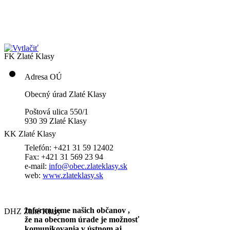
FK Zlaté Klasy
Adresa OÚ
Obecný úrad Zlaté Klasy
Poštová ulica 550/1
930 39 Zlaté Klasy
KK Zlaté Klasy
Telefón: +421 31 59 12402
Fax: +421 31 569 23 94
e-mail:
info@obec.zlateklasy.sk
web:
www.zlateklasy.sk
Informujeme našich občanov ,
DHZ Zlaté Klasy
že na obecnom úrade je možnosť
komunikovania v ústnom aj