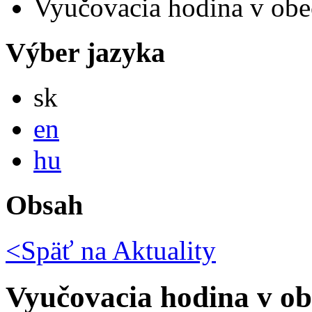
Vyučovacia hodina v obecn
Výber jazyka
Slovensky
sk
English
en
Magyar
hu
Obsah
<Späť na
Aktuality
Vyučovacia hodina v obe