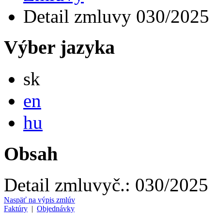
Detail zmluvy 030/2025
Výber jazyka
Slovensky
sk
English
en
Magyar
hu
Obsah
Detail zmluvy
č.:
030/2025
Naspäť na výpis zmlúv
Faktúry
|
Objednávky