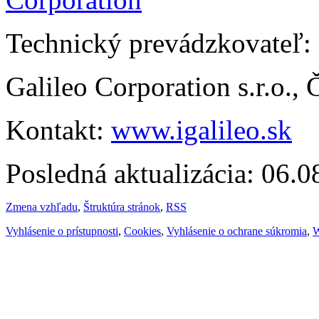
Technický prevádzkovateľ:
Galileo Corporation s.r.o.,
Kontakt:
www.igalileo.sk
Posledná aktualizácia: 06.
Zmena vzhľadu
,
Štruktúra stránok
,
RSS
Vyhlásenie o prístupnosti
,
Cookies
,
Vyhlásenie o ochrane súkromia
,
W