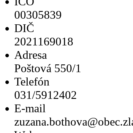
IČO
00305839
DIČ
2021169018
Adresa
Poštová 550/1
Telefón
031/5912402
E-mail
zuzana.bothova@obec.zla