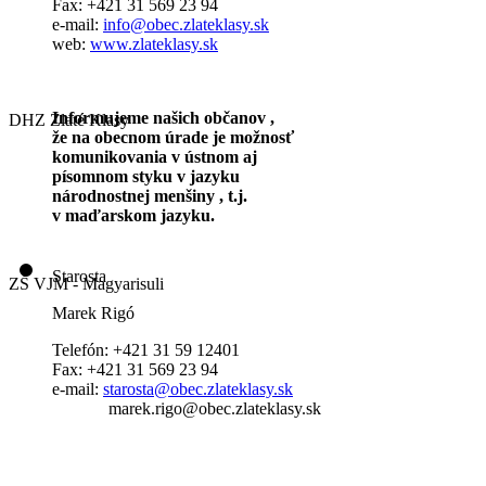
Fax: +421 31 569 23 94
e-mail:
info@obec.zlateklasy.sk
web:
www.zlateklasy.sk
Informujeme našich občanov ,
DHZ Zlaté Klasy
že na obecnom úrade je možnosť
komunikovania v ústnom aj
písomnom styku v jazyku
národnostnej menšiny , t.j.
v maďarskom jazyku.
Starosta
ZŠ VJM - Magyarisuli
Marek Rigó
Telefón: +421 31 59 12401
Fax: +421 31 569 23 94
e-mail:
starosta@obec.zlateklasy.sk
marek.rigo@obec.zlateklasy.sk