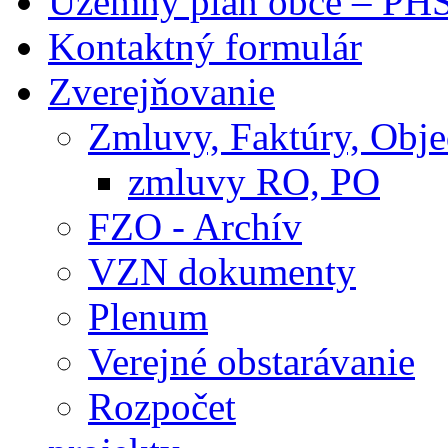
Územný plán obce – PH
Kontaktný formulár
Zverejňovanie
Zmluvy, Faktúry, Obj
zmluvy RO, PO
FZO - Archív
VZN dokumenty
Plenum
Verejné obstarávanie
Rozpočet