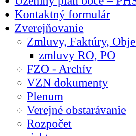
Územný plán obce – PH
Kontaktný formulár
Zverejňovanie
Zmluvy, Faktúry, Obj
zmluvy RO, PO
FZO - Archív
VZN dokumenty
Plenum
Verejné obstarávanie
Rozpočet