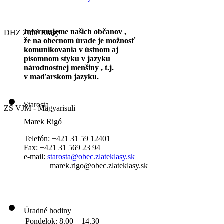
Informujeme našich občanov ,
DHZ Zlaté Klasy
že na obecnom úrade je možnosť
komunikovania v ústnom aj
písomnom styku v jazyku
národnostnej menšiny , t.j.
v maďarskom jazyku.
Starosta
ZŠ VJM - Magyarisuli
Marek Rigó
Telefón: +421 31 59 12401
Fax: +421 31 569 23 94
e-mail:
starosta@obec.zlateklasy.sk
marek.rigo@obec.zlateklasy.sk
Úradné hodiny
Pondelok:
8.00 – 14.30