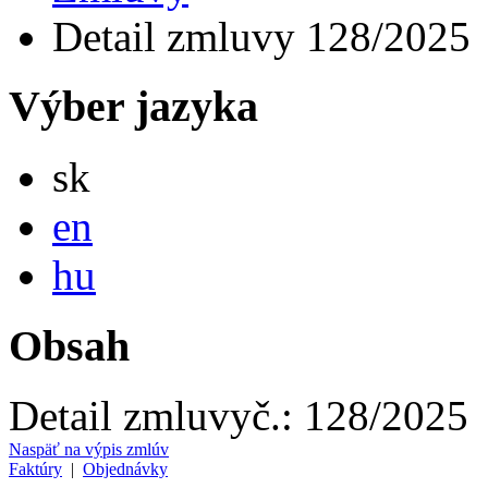
Detail zmluvy 128/2025
Výber jazyka
Slovensky
sk
English
en
Magyar
hu
Obsah
Detail zmluvy
č.:
128/2025
Naspäť na výpis zmlúv
Faktúry
|
Objednávky