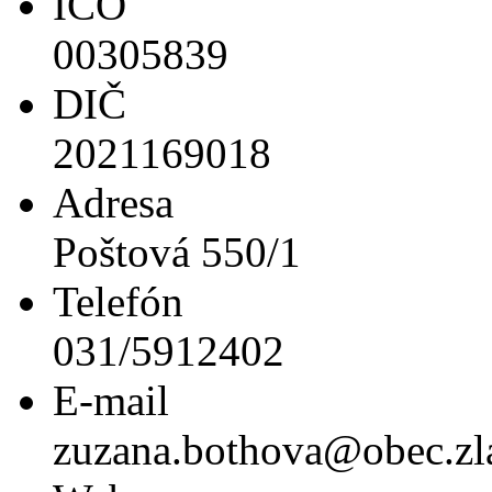
IČO
00305839
DIČ
2021169018
Adresa
Poštová 550/1
Telefón
031/5912402
E-mail
zuzana.bothova@obec.zla