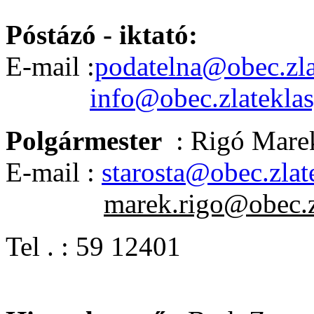
Póstázó - iktató:
E-mail :
podatelna@obec.zla
info@obec.zlateklas
Polgármester
: Rigó Mare
E-mail :
starosta@obec.zlat
marek.rigo@obec.z
Tel . : 59 12401