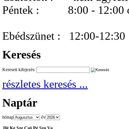
Péntek : 8:00 - 12:00 ó
Ebédszünet : 12:00-12:30
Keresés
Keresett kifejezés:
részletes keresés ...
Naptár
hónap
év
Hé
Ke
Sze
Csü
Pé
Szo
Va