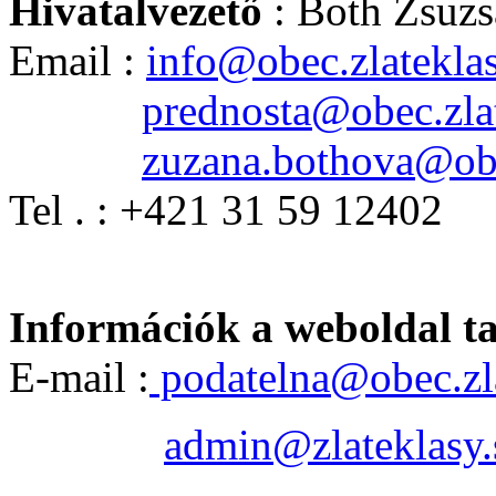
Hivatalvezető
: Both Zsuz
Email :
info@obec.zlateklas
prednosta@obec.zlat
zuzana.bothova@obe
Tel . : +421 31 59 12402
Információk a weboldal t
E-mail :
podatelna@obec.zla
admin@zlateklasy.