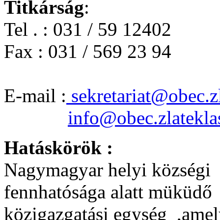
Titkárság
:
Tel . : 031 / ​​59 12402
Fax : 031 / ​​569 23 94
E-mail :
sekretariat@obec.zl
info@obec.zlatekla
Hatáskörök :
Nagymagyar helyi községi 
fennhatósága alatt müküdő
közigazgatási egység ,amely