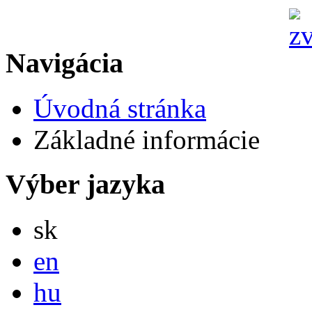
Navigácia
Úvodná stránka
Základné informácie
Výber jazyka
Slovensky
sk
English
en
Magyar
hu