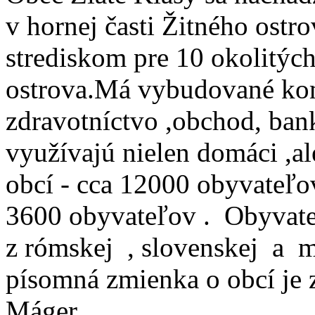
v hornej časti Žitného ostr
strediskom pre 10 okolitýc
ostrova.Má vybudované komp
zdravotníctvo ,obchod, bank
využívajú nielen domáci ,ale
obcí - cca 12000 obyvateľ
3600 obyvateľov . Obyvateľ
z rómskej , slovenskej a m
písomná zmienka o obcí je 
Máger.