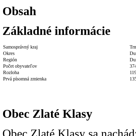
Obsah
Základné informácie
Samosprávný kraj
Tr
Okres
Dun
Región
Du
Počet obyvateľov
37
Rozloha
11
Prvá písomná zmienka
13
Obec Zlaté Klasy
Obec Zlaté Klasy sa nachád