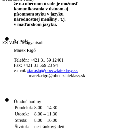
že na obecnom úrade je možnosť
komunikovania v ústnom aj
písomnom styku v jazyku
národnostnej menšiny , t.j.
v maďarskom jazyku.
Starosta
ZŠ VJM - Magyarisuli
Marek Rigó
Telefón: +421 31 59 12401
Fax: +421 31 569 23 94
e-mail:
starosta@obec.zlateklasy.sk
marek.rigo@obec.zlateklasy.sk
Úradné hodiny
Pondelok:
8.00 – 14.30
Utorok:
8.00 – 11.30
Streda:
8.00 – 16.00
Štvrtok:
nestránkový deň