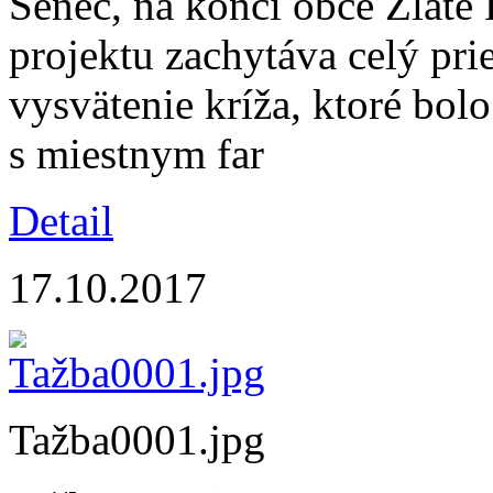
Senec, na konci obce Zlaté 
projektu zachytáva celý pri
vysvätenie kríža, ktoré bo
s miestnym far
Detail
17.10.2017
Tažba0001.jpg