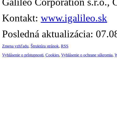
Galileo Corporation s.r.o.,
Kontakt:
www.igalileo.sk
Posledná aktualizácia: 07.
Zmena vzhľadu
,
Štruktúra stránok
,
RSS
Vyhlásenie o prístupnosti
,
Cookies
,
Vyhlásenie o ochrane súkromia
,
W