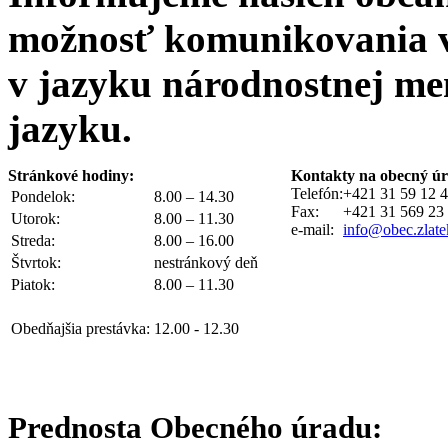
možnosť komunikovania v
v jazyku národnostnej me
jazyku.
Stránkové hodiny:
Kontakty na obecný úr
Telefón:
+421 31 59 12 
Pondelok:
8.00 – 14.30
Fax:
+421 31 569 23
Utorok:
8.00 – 11.30
e-mail:
info@obec.zlate
Streda:
8.00 – 16.00
Štvrtok:
nestránkový deň
Piatok:
8.00 – 11.30
Obedňajšia prestávka:
12.00 - 12.30
Prednosta Obecného úradu: