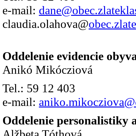
e-mail:
dane@obec.zlatekla
claudia.olahova@
obec.zlat
Oddelenie evidencie obyva
Anikó Mikócziová
Tel.: 59 12 403
e-mail:
aniko.mikocziova@o
Oddelenie personalistiky 
Alžbeta Tóthová