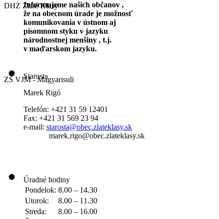
Informujeme našich občanov ,
DHZ Zlaté Klasy
že na obecnom úrade je možnosť
komunikovania v ústnom aj
písomnom styku v jazyku
národnostnej menšiny , t.j.
v maďarskom jazyku.
Starosta
ZŠ VJM - Magyarisuli
Marek Rigó
Telefón: +421 31 59 12401
Fax: +421 31 569 23 94
e-mail:
starosta@obec.zlateklasy.sk
marek.rigo@obec.zlateklasy.sk
Úradné hodiny
Pondelok:
8.00 – 14.30
Utorok:
8.00 – 11.30
Streda:
8.00 – 16.00