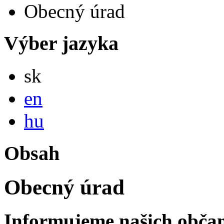
Obecný úrad
Výber jazyka
Slovensky
sk
English
en
Magyar
hu
Obsah
Obecný úrad
Informujeme našich občan