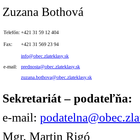
Zuzana Bothová
Telefón:
+421 31 59 12 404
Fax:
+421 31 569 23 94
info@obec.zlateklasy.sk
e-mail:
prednosta@obec.zlateklasy.sk
zuzana.bothova@obec.zlateklasy.sk
Sekretariát – podateľňa:
e-mail:
podatelna@obec.zlat
Mgr. Martin Rigó