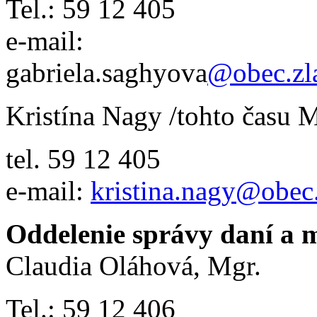
Tel.: 59 12 405
e-mail:
gabriela.saghyova
@obec.zla
Kristína Nagy /tohto času 
tel. 59 12 405
e-mail:
kristina.nagy@obec.
Oddelenie správy daní a 
Claudia Oláhová, Mgr.
Tel.: 59 12 406