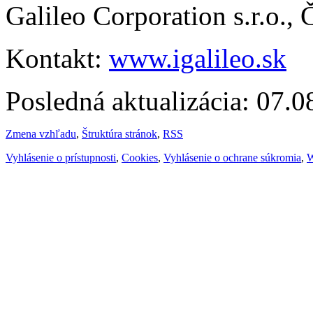
Galileo Corporation s.r.o.,
Kontakt:
www.igalileo.sk
Posledná aktualizácia: 07.
Zmena vzhľadu
,
Štruktúra stránok
,
RSS
Vyhlásenie o prístupnosti
,
Cookies
,
Vyhlásenie o ochrane súkromia
,
W