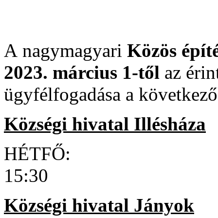
A nagymagyari
Közös építé
2023. március 1-től
az érin
ügyfélfogadása a következő
Községi hivatal Illésháza
HÉTFŐ: 8:30 
15:30
Községi hivatal Jányok