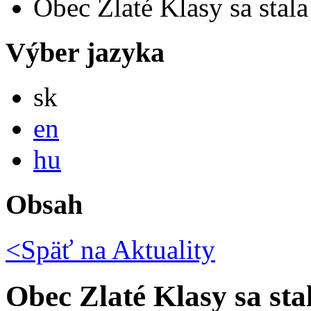
Obec Zlaté Klasy sa stala
Výber jazyka
Slovensky
sk
English
en
Magyar
hu
Obsah
<Späť na
Aktuality
Obec Zlaté Klasy sa st