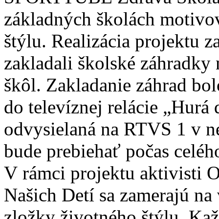
základných školách motivo
štýlu. Realizácia projektu 
zakladali školské záhradk
škôl. Zakladanie záhrad b
do televíznej relácie „Hurá
odvysielaná na RTVS 1 v ne
bude prebiehať počas celéh
V rámci projektu aktivisti
Našich Detí sa zamerajú na
zložky životného štýlu. K