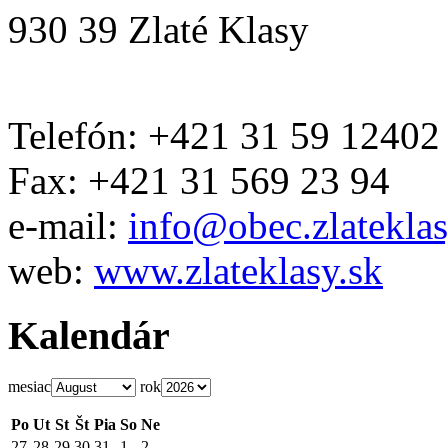
930 39 Zlaté Klasy
Telefón: +421 31 59 12402
Fax: +421 31 569 23 94
e-mail:
info@obec.zlateklas
web:
www.zlateklasy.sk
Kalendár
mesiac
rok
Po
Ut
St
Št
Pia
So
Ne
27
28
29
30
31
1
2