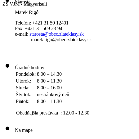
Starosta
ZŠ VJM - Magyarisuli
Marek Rigó
Telefón: +421 31 59 12401
Fax: +421 31 569 23 94
e-mail:
starosta@obec.zlateklasy.sk
marek.rigo@obec.zlateklasy.sk
Úradné hodiny
Pondelok:
8.00 – 14.30
Utorok:
8.00 – 11.30
Streda:
8.00 – 16.00
Štvrtok:
nestránkový deň
Piatok:
8.00 – 11.30
Obedňajšia prestávka : 12.00 - 12.30
Na mape