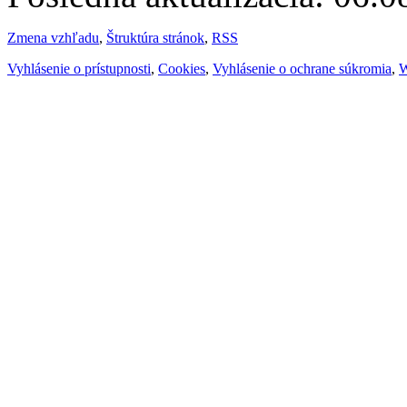
Zmena vzhľadu
,
Štruktúra stránok
,
RSS
Vyhlásenie o prístupnosti
,
Cookies
,
Vyhlásenie o ochrane súkromia
,
W