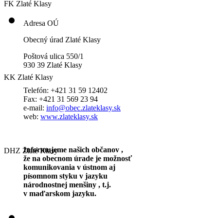
FK Zlaté Klasy
Adresa OÚ
Obecný úrad Zlaté Klasy
Poštová ulica 550/1
930 39 Zlaté Klasy
KK Zlaté Klasy
Telefón: +421 31 59 12402
Fax: +421 31 569 23 94
e-mail:
info@obec.zlateklasy.sk
web:
www.zlateklasy.sk
Informujeme našich občanov ,
DHZ Zlaté Klasy
že na obecnom úrade je možnosť
komunikovania v ústnom aj
písomnom styku v jazyku
národnostnej menšiny , t.j.
v maďarskom jazyku.