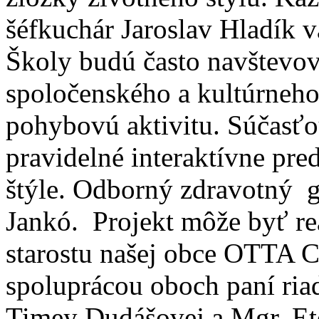
šéfkuchár Jaroslav Hladík v
Školy budú často navštevov
spoločenského a kultúrneho
pohybovú aktivitu. Súčasťo
pravidelné interaktívne pr
štýle. Odborný zdravotný g
Jankó. Projekt môže byť re
starostu našej obce OTT
spoluprácou oboch paní ria
Timey Dudášovej a Mgr. Ete