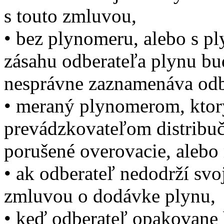
s touto zmluvou,
• bez plynomeru, alebo s p
zásahu odberateľa plynu b
nesprávne zaznamenáva odb
• meraný plynomerom, kto
prevádzkovateľom distribučn
porušené overovacie, alebo
• ak odberateľ nedodrží sv
zmluvou o dodávke plynu,
• keď odberateľ opakovane