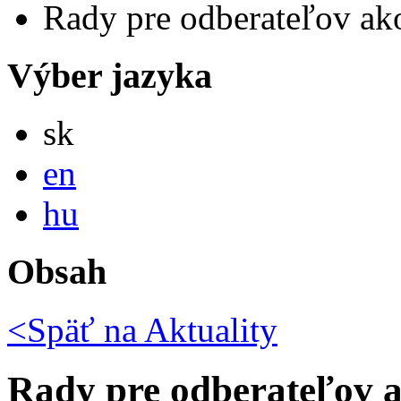
Rady pre odberateľov ako 
Výber jazyka
Slovensky
sk
English
en
Magyar
hu
Obsah
<Späť na
Aktuality
Rady pre odberateľov a