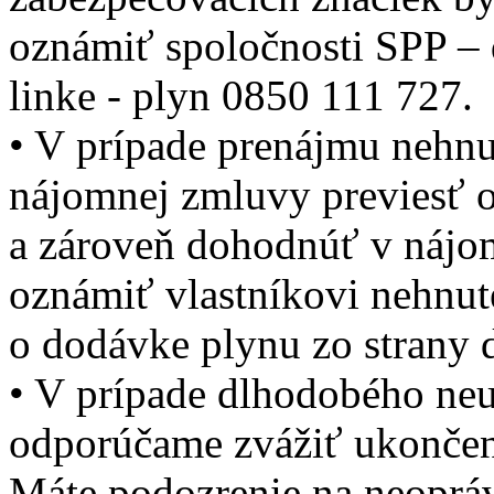
oznámiť spoločnosti SPP – d
linke - plyn 0850 111 727.
• V prípade prenájmu nehnu
nájomnej zmluvy previesť 
a zároveň dohodnúť v nájo
oznámiť vlastníkovi nehnut
o dodávke plynu zo strany 
• V prípade dlhodobého neu
odporúčame zvážiť ukončen
Máte podozrenie na neoprá