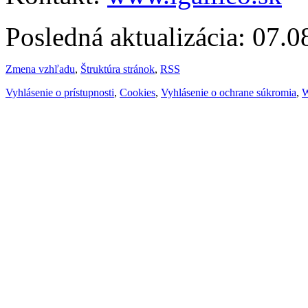
Posledná aktualizácia: 07.
Zmena vzhľadu
,
Štruktúra stránok
,
RSS
Vyhlásenie o prístupnosti
,
Cookies
,
Vyhlásenie o ochrane súkromia
,
W