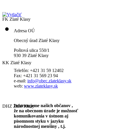
FK Zlaté Klasy
Adresa OÚ
Obecný úrad Zlaté Klasy
Poštová ulica 550/1
930 39 Zlaté Klasy
KK Zlaté Klasy
Telefón: +421 31 59 12402
Fax: +421 31 569 23 94
e-mail:
info@obec.zlateklasy.sk
web:
www.zlateklasy.sk
Informujeme našich občanov ,
DHZ Zlaté Klasy
že na obecnom úrade je možnosť
komunikovania v ústnom aj
písomnom styku v jazyku
národnostnej menšiny , t.j.