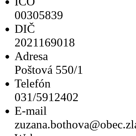
IČO
00305839
DIČ
2021169018
Adresa
Poštová 550/1
Telefón
031/5912402
E-mail
zuzana.bothova@obec.zla