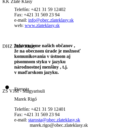
KK Zlaté Klasy
Telefón: +421 31 59 12402
Fax: +421 31 569 23 94
e-mail:
info@obec.zlateklasy.sk
web:
www.zlateklasy.sk
Informujeme našich občanov ,
DHZ Zlaté Klasy
že na obecnom úrade je možnosť
komunikovania v ústnom aj
písomnom styku v jazyku
národnostnej menšiny , t.j.
v maďarskom jazyku.
Starosta
ZŠ VJM - Magyarisuli
Marek Rigó
Telefón: +421 31 59 12401
Fax: +421 31 569 23 94
e-mail:
starosta@obec.zlateklasy.sk
marek.rigo@obec.zlateklasy.sk