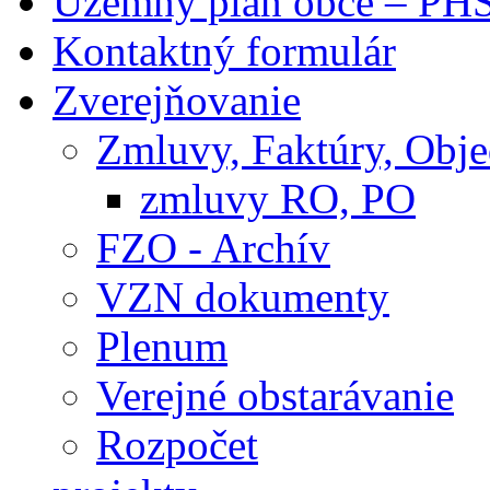
Územný plán obce – PH
Kontaktný formulár
Zverejňovanie
Zmluvy, Faktúry, Obj
zmluvy RO, PO
FZO - Archív
VZN dokumenty
Plenum
Verejné obstarávanie
Rozpočet