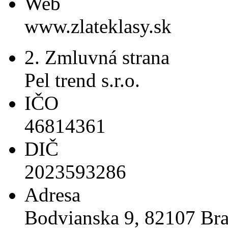
Web
www.zlateklasy.sk
2. Zmluvná strana
Pel trend s.r.o.
IČO
46814361
DIČ
2023593286
Adresa
Bodvianska 9, 82107 Bra