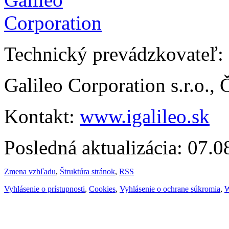
Technický prevádzkovateľ:
Galileo Corporation s.r.o.,
Kontakt:
www.igalileo.sk
Posledná aktualizácia: 07.
Zmena vzhľadu
,
Štruktúra stránok
,
RSS
Vyhlásenie o prístupnosti
,
Cookies
,
Vyhlásenie o ochrane súkromia
,
W