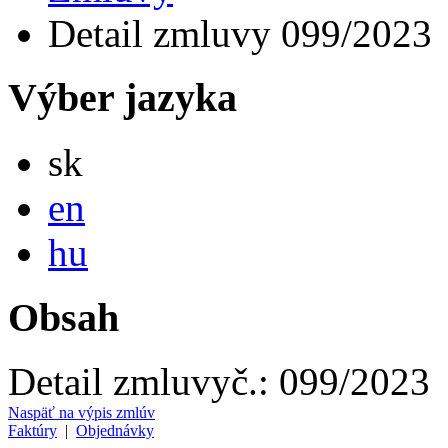
Detail zmluvy 099/2023
Výber jazyka
Slovensky
sk
English
en
Magyar
hu
Obsah
Detail zmluvy
č.:
099/2023
Naspäť na výpis zmlúv
Faktúry
|
Objednávky