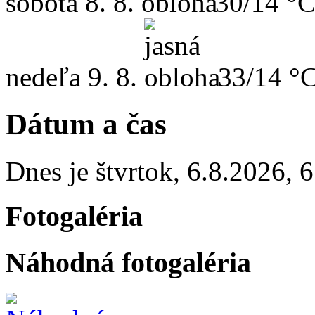
sobota
8. 8.
30/14 °
nedeľa
9. 8.
33/14 °
Dátum a čas
Dnes je
štvrtok
,
6.8.2026
,
6
Fotogaléria
Náhodná fotogaléria