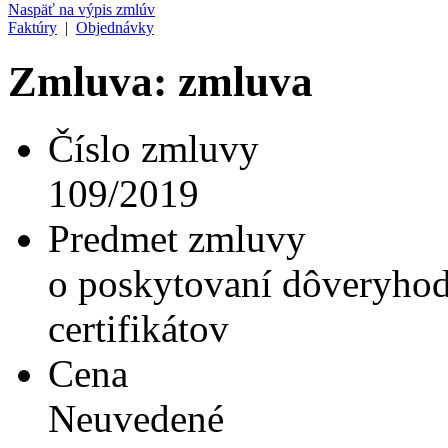
Naspäť na výpis zmlúv
Faktúry
|
Objednávky
Zmluva: zmluva
Číslo zmluvy
109/2019
Predmet zmluvy
o poskytovaní dôveryhod
certifikátov
Cena
Neuvedené