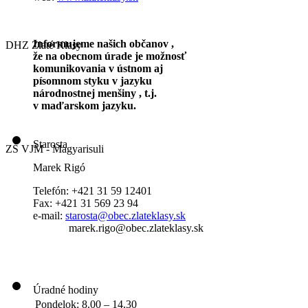
Informujeme našich občanov ,
DHZ Zlaté Klasy
že na obecnom úrade je možnosť
komunikovania v ústnom aj
písomnom styku v jazyku
národnostnej menšiny , t.j.
v maďarskom jazyku.
Starosta
ZŠ VJM - Magyarisuli
Marek Rigó
Telefón: +421 31 59 12401
Fax: +421 31 569 23 94
e-mail:
starosta@obec.zlateklasy.sk
marek.rigo@obec.zlateklasy.sk
Úradné hodiny
Pondelok:
8.00 – 14.30