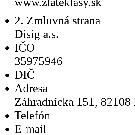
www.zlateklasy.sk
2. Zmluvná strana
Disig a.s.
IČO
35975946
DIČ
Adresa
Záhradnícka 151, 82108 
Telefón
E-mail