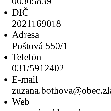
00305839
DIČ
2021169018
Adresa
Poštová 550/1
Telefón
031/5912402
E-mail
zuzana.bothova@obec.zla
Web