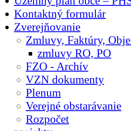
Územný plán obce – PH
Kontaktný formulár
Zverejňovanie
Zmluvy, Faktúry, Obj
zmluvy RO, PO
FZO - Archív
VZN dokumenty
Plenum
Verejné obstarávanie
Rozpočet