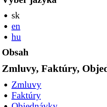
Slovensky
sk
English
en
Magyar
hu
Obsah
Zmluvy, Faktúry, Obje
Zmluvy
Faktúry
Objednávky