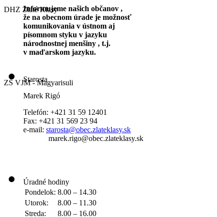
Informujeme našich občanov ,
DHZ Zlaté Klasy
že na obecnom úrade je možnosť
komunikovania v ústnom aj
písomnom styku v jazyku
národnostnej menšiny , t.j.
v maďarskom jazyku.
Starosta
ZŠ VJM - Magyarisuli
Marek Rigó
Telefón: +421 31 59 12401
Fax: +421 31 569 23 94
e-mail:
starosta@obec.zlateklasy.sk
marek.rigo@obec.zlateklasy.sk
Úradné hodiny
Pondelok:
8.00 – 14.30
Utorok:
8.00 – 11.30
Streda:
8.00 – 16.00