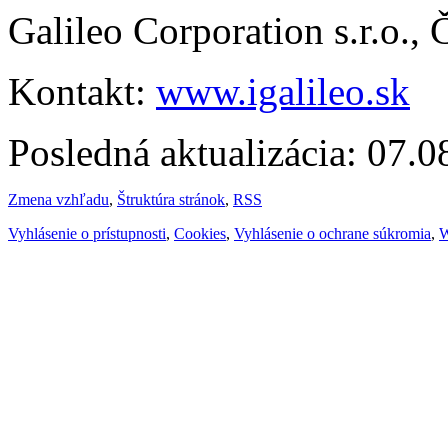
Galileo Corporation s.r.o.,
Kontakt:
www.igalileo.sk
Posledná aktualizácia: 07.
Zmena vzhľadu
,
Štruktúra stránok
,
RSS
Vyhlásenie o prístupnosti
,
Cookies
,
Vyhlásenie o ochrane súkromia
,
W